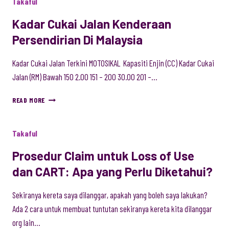
Takaful
LAMA
DENGAN
Kadar Cukai Jalan Kenderaan
PANTAS
Persendirian Di Malaysia
DAN
EFEKTIF
Kadar Cukai Jalan Terkini MOTOSIKAL Kapasiti Enjin (CC) Kadar Cukai
Jalan (RM) Bawah 150 2.00 151 – 200 30.00 201 –…
KADAR
READ MORE
CUKAI
JALAN
KENDERAAN
Takaful
PERSENDIRIAN
DI
Prosedur Claim untuk Loss of Use
MALAYSIA
dan CART: Apa yang Perlu Diketahui?
Sekiranya kereta saya dilanggar, apakah yang boleh saya lakukan?
Ada 2 cara untuk membuat tuntutan sekiranya kereta kita dilanggar
org lain…