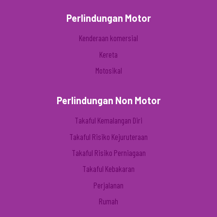
Perlindungan Motor
Kenderaan komersial
Kereta
Motosikal
Perlindungan Non Motor
Takaful Kemalangan Diri
Takaful Risiko Kejuruteraan
Takaful Risiko Perniagaan
Takaful Kebakaran
Perjalanan
Rumah