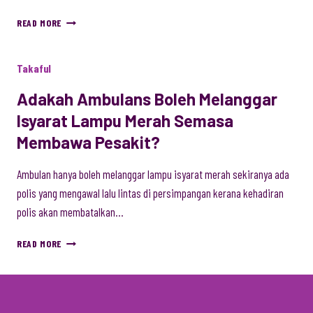
PROSEDUR
READ MORE
CLAIM
UNTUK
LOSS
Takaful
OF
USE
Adakah Ambulans Boleh Melanggar
DAN
Isyarat Lampu Merah Semasa
CART:
APA
Membawa Pesakit?
YANG
PERLU
Ambulan hanya boleh melanggar lampu isyarat merah sekiranya ada
DIKETAHUI?
polis yang mengawal lalu lintas di persimpangan kerana kehadiran
polis akan membatalkan…
ADAKAH
READ MORE
AMBULANS
BOLEH
MELANGGAR
ISYARAT