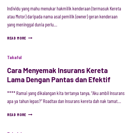
Individu yang mahu menukar hakmilik kenderaan (termasuk Kereta
atau Motor) daripada nama asal pemilik (owner) geran kenderaan
yang meninggal dunia perlu…
CARA
READ MORE
DAN
PROSEDUR
TUKAR
Takaful
NAMA
GERAN
Cara Menyemak Insurans Kereta
MOTOR
Lama Dengan Pantas dan Efektif
DAN
KERETA
**** Ramai yang dikalangan kita tertanya tanya, “Aku ambil Insurans
PEMILIK
(OWNER)
apa ya tahun lepas?” Roadtax dan Insurans kereta dah nak tamat…
MENINGGAL
DUNIA
CARA
READ MORE
MENYEMAK
INSURANS
KERETA